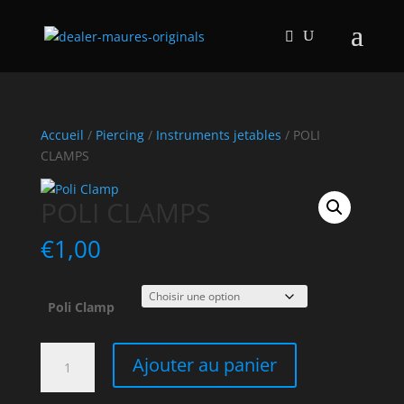
Accueil
/
Piercing
/
Instruments jetables
/ POLI
CLAMPS
POLI CLAMPS
€
1,00
Poli Clamp
quantité
Ajouter au panier
de
POLI