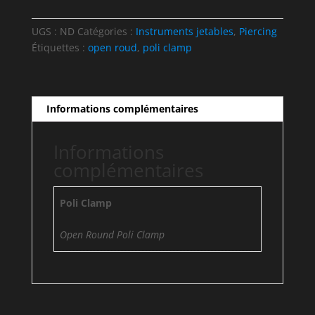
CLAMPS
UGS :
ND
Catégories :
Instruments jetables
,
Piercing
Étiquettes :
open roud
,
poli clamp
Informations complémentaires
Informations
complémentaires
Poli Clamp
Open Round Poli Clamp