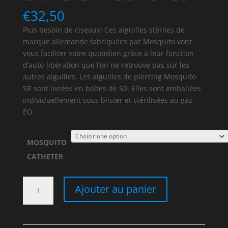
€
32,50
Plus besoin de ciseaux! Ces aiguilles stériles de
marque allemande fabriquées par Mosquito vont
vous faciliter votre quotidien grâce à leur fonction
d’auto-libération que l’on ne retrouve pas sur les
autres aiguilles. Les aiguilles de piercing Mosquito
SR sont livrées en boîtes de 50. Elles sont emballées
individuellement sous blister et stérilisées au gaz
EO.
MOSQUITO
CATHETER
quantité
Ajouter au panier
de
MOSQUITO
STERILE