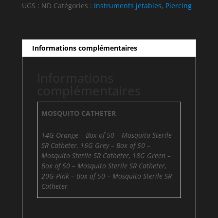
SR
UGS :
ND
Catégories :
Instruments jetables
,
Piercing
CATHETER
-
BOX
OF
Informations complémentaires
50
Informations
complémentaires
MOSQUITO CATHETER
14G Orange – Box of 50 – Mosquito Sterile
SR Catheter, 16G Grey – Box of 50 –
Mosquito Sterile SR Catheter, 18G Green –
Box of 50 – Mosquito Sterile SR Catheter,
20G Pink – Box of 50 – Mosquito Sterile SR
Catheter