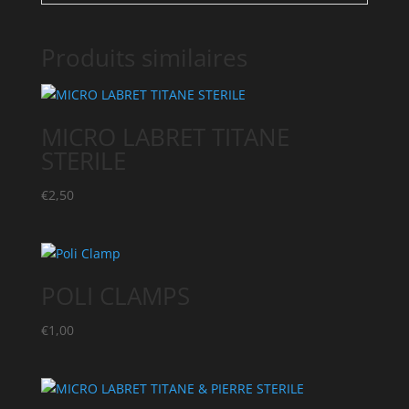
Produits similaires
MICRO LABRET TITANE
STERILE
€
2,50
POLI CLAMPS
€
1,00