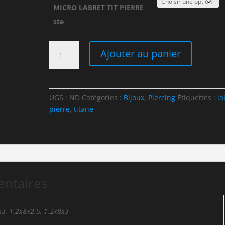
MICRO LABRET TIT PIERRE
ste
quantité
Ajouter au panier
de
MICRO
LABRET
TITANE
UGS :
ND
Catégories :
Bijoux
,
Piercing
Étiquettes :
la
&
pierre
,
titane
PIERRE
STERILE
entaires
3, 1.2x8x2.5, 1.2x8x3