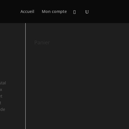
Accueil
Mon compte
Panier
&
stal
 x
et
t
 de