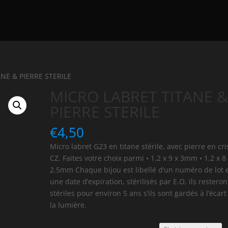
NE & PIERRE STERILE
MICRO LABRET TITANE 
PIERRE STERILE
€
4,50
Micro labret G23 en titane stérile, avec pierre en cri
CZ. Faites votre choix parmi • 1.2 x 9 x 3mm • 1.2 x 8
2.5mm Chaque bijou est libellé d’un numéro de lot 
une date d’expiration, stérilisés par E.O, ils resteron
stériles pour environ 5 ans s’ils sont gardés à l’écart
la lumière.