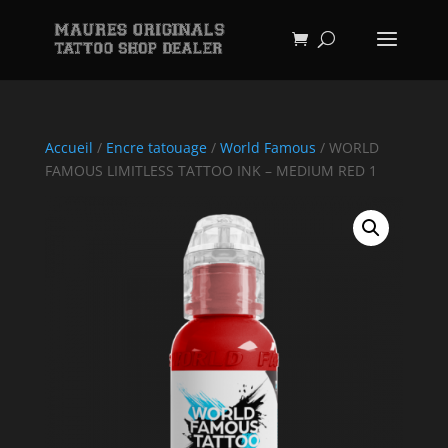
Accueil
/
Encre tatouage
/
World Famous
/ WORLD
FAMOUS LIMITLESS TATTOO INK – MEDIUM RED 1