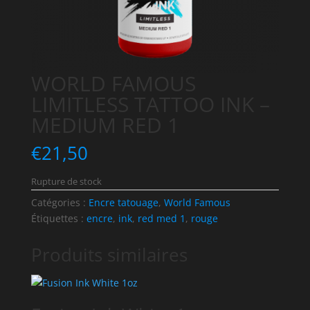
WORLD FAMOUS
LIMITLESS TATTOO INK –
MEDIUM RED 1
€
21,50
Rupture de stock
Catégories :
Encre tatouage
,
World Famous
Étiquettes :
encre
,
ink
,
red med 1
,
rouge
Produits similaires