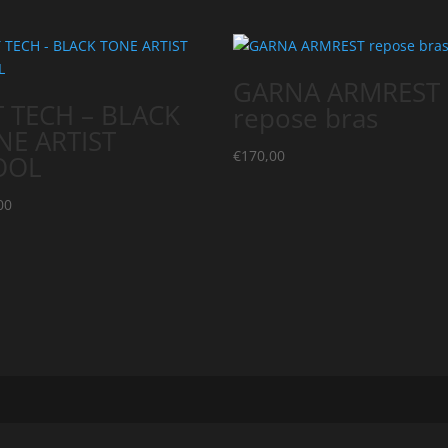
GARNA ARMREST
T TECH – BLACK
repose bras
NE ARTIST
€
170,00
OOL
00