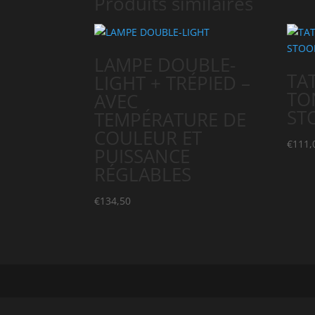
Produits similaires
LAMPE DOUBLE-
TA
LIGHT + TRÉPIED –
TO
AVEC
ST
TEMPÉRATURE DE
COULEUR ET
€
111,
PUISSANCE
RÉGLABLES
€
134,50