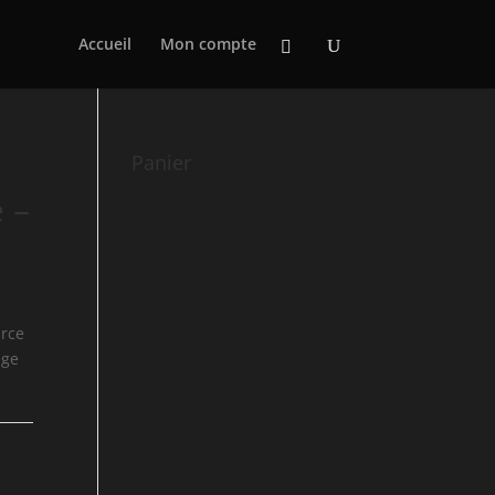
Accueil
Mon compte
Panier
 –
urce
age