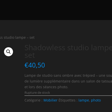
s studio lampe – set
Shadowless studio lampe
set
€
40,50
Lampe de studio sans ombre avec trépied – une so
de lumière supplémentaire dans un salon de tatou
et lors des séances photo.
Rupture de stock
Catégorie :
Mobilier
Étiquettes :
lampe
,
photo