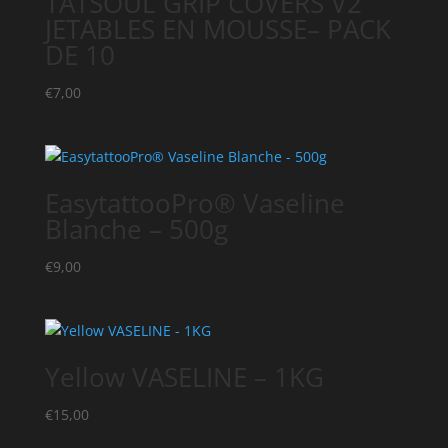
TATSOUL GRIP COVERS V2
JETABLES EN MOUSSE– PACK
DE 10
€
7,00
EasytattooPro® Vaseline
Blanche – 500g
€
9,00
Yellow VASELINE – 1KG
€
15,00