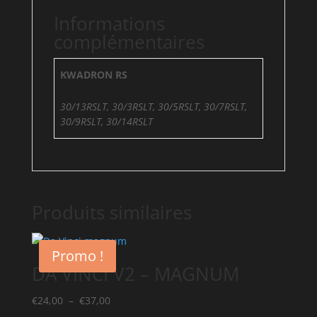
Informations
complémentaires
KWADRON RS
30/13RSLT, 30/3RSLT, 30/5RSLT, 30/7RSLT,
30/9RSLT, 30/14RSLT
Produits similaires
Promo !
DA VINCI V2 – MAGNUM
Plage
€
24,00
–
€
37,00
de