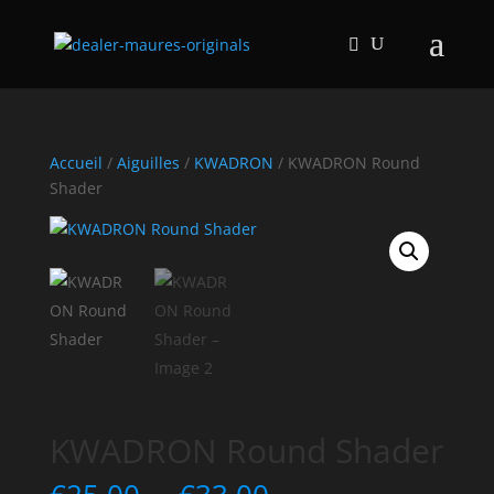
Accueil
/
Aiguilles
/
KWADRON
/ KWADRON Round
Shader
KWADRON Round Shader
Plage