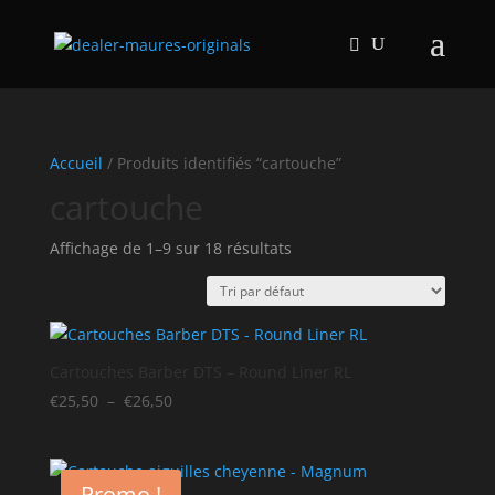
Accueil
/ Produits identifiés “cartouche”
cartouche
Affichage de 1–9 sur 18 résultats
Cartouches Barber DTS – Round Liner RL
Plage
€
25,50
–
€
26,50
de
prix :
€25,50
Promo !