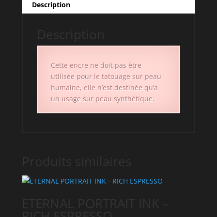
Description
Description
Cette encre ne doit pas être
utilisée pour le tatouage sur peau
humaine, elle n’est destinée qu’a
un usage sur peau synthétique.
Produits similaires
ETERNAL PORTRAIT INK –
RICH ESPRESSO