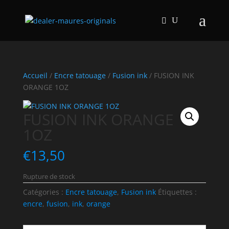
Accueil
/
Encre tatouage
/
Fusion ink
/ FUSION INK
ORANGE 1OZ
FUSION INK ORANGE
1OZ
€
13,50
Rupture de stock
Catégories :
Encre tatouage
,
Fusion ink
Étiquettes :
encre
,
fusion
,
ink
,
orange