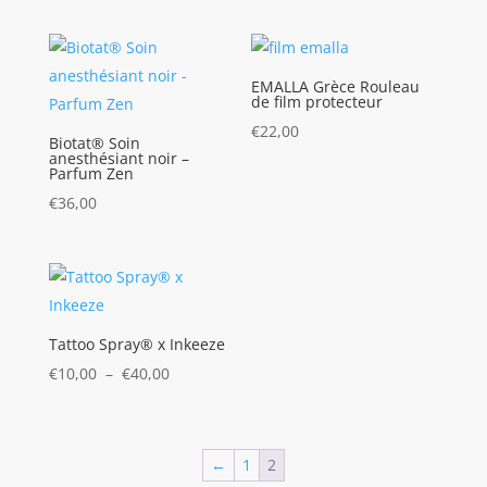
EMALLA Grèce Rouleau
de film protecteur
€
22,00
Biotat® Soin
anesthésiant noir –
Parfum Zen
€
36,00
Tattoo Spray® x Inkeeze
Plage
€
10,00
–
€
40,00
de
prix :
€10,00
←
1
2
à