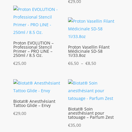
€
29,00
Proton EVOLUTION –
Professional Stencil
Proton Vasellin Filant
Primer – PRO LINE –
Médicinale SD-58
250ml / 8.5 Oz.
1l/33.8oz
Plage
€
25,00
€
6,50
–
€
8,50
de
prix :
€6,50
à
€8,50
Biotat® Anesthésiant
Tattoo Glide – Envy
Biotat® Soin
anesthésiant pour
€
29,00
tatouage – Parfum Zest
€
35,00