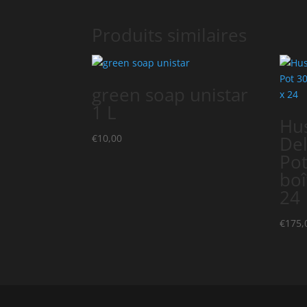
Produits similaires
green soap unistar
1 L
Hus
€
10,00
Del
Pot
boî
24
€
175,