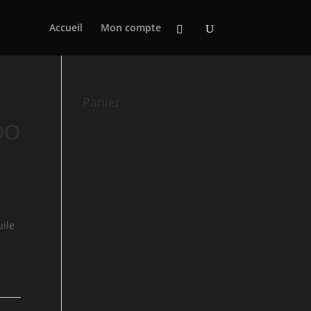
Accueil
Mon compte
Panier
OO
uile