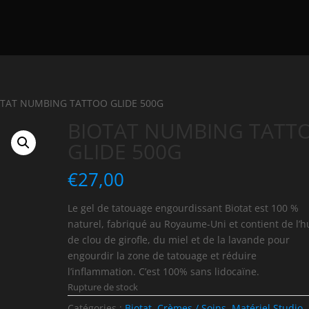
OTAT NUMBING TATTOO GLIDE 500G
BIOTAT NUMBING TATT
GLIDE 500G
€
27,00
Le gel de tatouage engourdissant Biotat est 100 %
naturel, fabriqué au Royaume-Uni et contient de l’h
de clou de girofle, du miel et de la lavande pour
engourdir la zone de tatouage et réduire
l’inflammation. C’est 100% sans lidocaïne.
Rupture de stock
Catégories :
Biotat
,
Crèmes / Soins
,
Matériel Studio