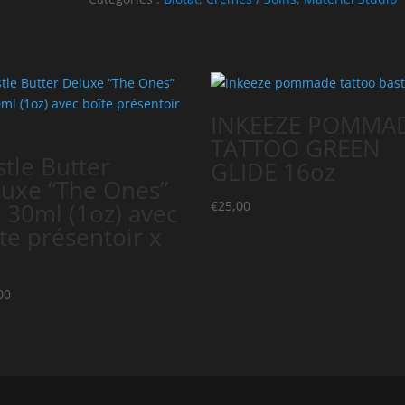
INKEEZE POMMA
TATTOO GREEN
tle Butter
GLIDE 16oz
uxe “The Ones”
 30ml (1oz) avec
€
25,00
te présentoir x
00