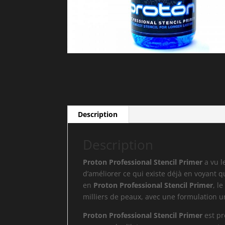
Description
Description
Proton Professional Stencil Primer
a vu l
d’améliorer ce qui existe déjà en voyant q
en
Proton Professional Stencil Primer
, l
milliers de peaux, avec une formulation u
Proton Professional Stencil Primer
est pr