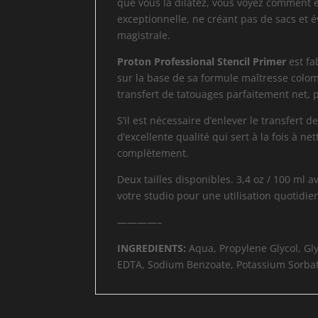
que vous la dilatez, vous voyez comment 
exceptionnelle, ne créant pas de sacs et 
magistrale.
Proton Professional Stencil Primer
est fa
sur la base de sa formule maîtresse colom
transfert de tatouages parfaitement net, p
S’il est nécessaire d’enlever le transfert d
d’excellente qualité qui sert à la fois à ne
complètement.
Deux tailles disponibles. 3,4 oz / 100 ml 
votre studio pour une utilisation quotidie
————–
INGREDIENTS:
Aqua, Propylene Glycol, Gl
EDTA, Sodium Benzoate, Potassium Sorbate,