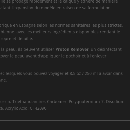
elle se propage rapidement et le calque y adhère de manière
évitant l’expansion du modèle en raison de sa formulation
briqué en Espagne selon les normes sanitaires les plus strictes,
bienne. avec les meilleurs ingrédients disponibles rendant le
ropre et détaillé.
e la peau, ils peuvent utiliser
Proton Remover
, un désinfectant
ttoyer la peau avant d’appliquer le pochoir et à l’enlever
avec lesquels vous pouvez voyager et 8,5 oz / 250 ml à avoir dans
nne.
ycerin, Triethanolamine, Carbomer, Polyquaternium-7, Disodium
 Acrylic Acid, CI 42090.