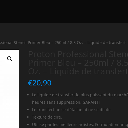
ssional Stencil Primer Bleu – 250ml / 8.5 Oz. – Liquide de transfert
Proton Professional Stenc
Primer Bleu – 250ml / 8.
Oz. – Liquide de transfer
€
20,90
Le liquide de transfert le plus puissant du marché
heures sans suppression. GARANTI
Le transfert ne se détache ni ne se dilate.
Texture de cire.
Utilisé par les meilleurs artistes. Formulation uni