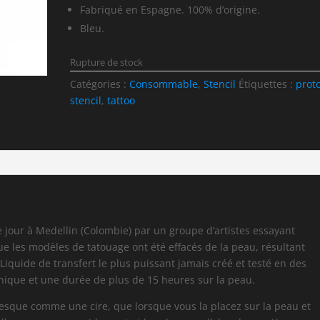
Fabriqué en Espagne. 100% d’origine.
Bleu.
Rupture de stock
Catégories :
Consommable
,
Stencil
Étiquettes :
prot
stencil
,
tattoo
e jour à Medellin (Colombie) par un groupe d’artistes essayant
ue les modèles de tatouage ont été effacés de la peau, résultant
e Liquide de transfert le plus puissant jamais créé et testé en des
nique et une durée de plus de 15 heures sur la peau.
esque comme une cire, que lorsque vous la placez sur la peau et