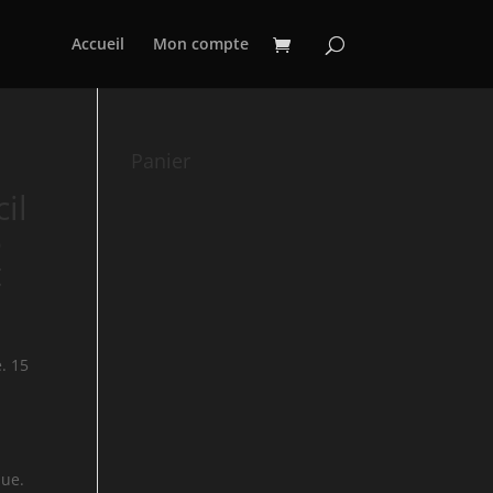
Accueil
Mon compte
Panier
il
5
t
. 15
que.