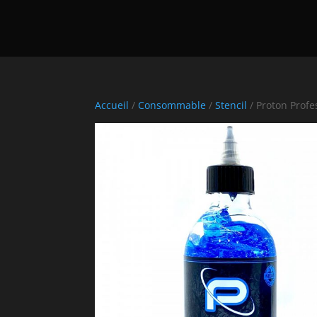
Accueil
/
Consommable
/
Stencil
/ Proton Profe