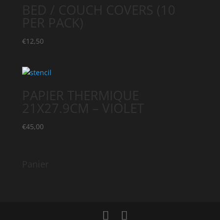
BED / COUCH COVERS (10
PER PACK)
€
12,50
PAPIER THERMIQUE
21X27.9CM – VIOLET
€
45,00
Panier