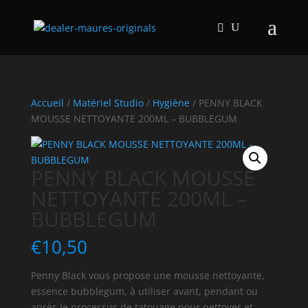
Accueil
/
Matériel Studio
/
Hygiène
/ PENNY BLACK
MOUSSE NETTOYANTE 200ML – BUBBLEGUM
PENNY BLACK MOUSSE
NETTOYANTE 200ML –
BUBBLEGUM
€
10,50
Penny Black vous propose une mousse nettoyante,
essence bubblegum, à utiliser avant, pendant ou
après le processus de tatouage pour nettoyer et