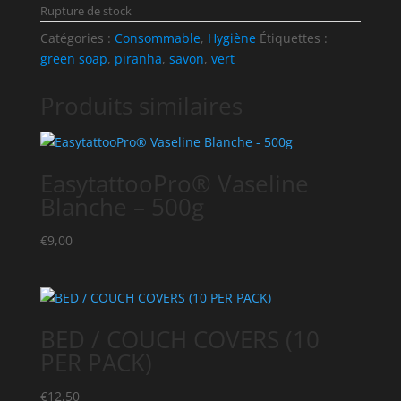
Rupture de stock
Catégories :
Consommable
,
Hygiène
Étiquettes :
green soap
,
piranha
,
savon
,
vert
Produits similaires
EasytattooPro® Vaseline
Blanche – 500g
€
9,00
BED / COUCH COVERS (10
PER PACK)
€
12,50