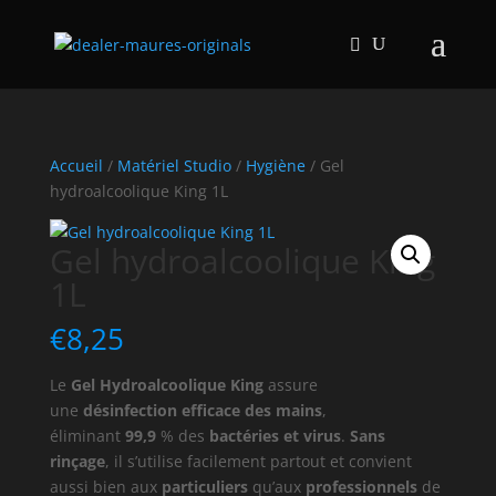
Accueil
/
Matériel Studio
/
Hygiène
/ Gel
hydroalcoolique King 1L
Gel hydroalcoolique King
1L
€
8,25
Le
Gel Hydroalcoolique King
assure
une
désinfection efficace des mains
,
éliminant
99,9
% des
bactéries et virus
.
Sans
rinçage
, il s’utilise facilement partout et convient
aussi bien aux
particuliers
qu’aux
professionnels
de