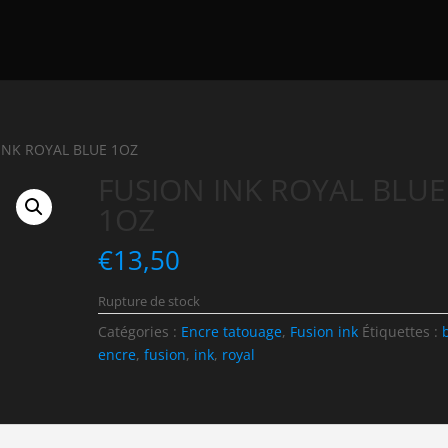
INK ROYAL BLUE 1OZ
FUSION INK ROYAL BLUE
1OZ
€
13,50
Rupture de stock
Catégories :
Encre tatouage
,
Fusion ink
Étiquettes :
encre
,
fusion
,
ink
,
royal