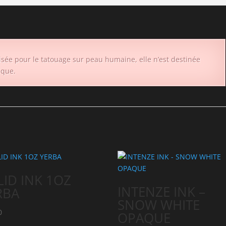
lisée pour le tatouage sur peau humaine, elle n’est destinée
ique.
LID INK 1OZ
INTENZE INK –
RBA
SNOW WHITE
0
OPAQUE