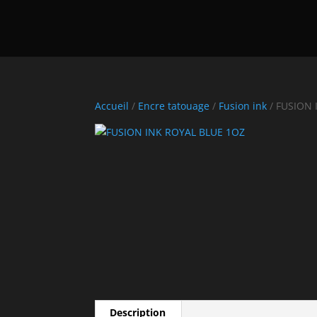
Accueil
/
Encre tatouage
/
Fusion ink
/ FUSION 
Description