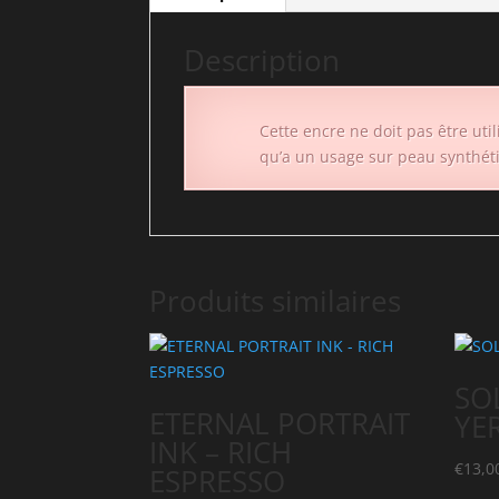
Description
Cette encre ne doit pas être uti
qu’a un usage sur peau synthét
Produits similaires
SO
ETERNAL PORTRAIT
YE
INK – RICH
€
13,0
ESPRESSO