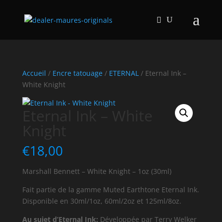
Accueil
/
Encre tatouage
/
ETERNAL
/ Eternal Ink –
White Knight
Eternal Ink – White
Knight
€
18,00
Marshall Bennett – White Knight – 1oz (30ml)
Fait partie de la gamme Muted Earthtone Eternal Ink.
Disponible en 30ml/1oz, 60ml/2oz et 125ml/8oz.
Au sujet d’Eternal Ink:
Développée par Terry Welker