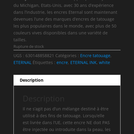
du Michigan, Etats-Unis, avec 30 ans d’expérience
dans l’industrie, les encres Eternal sont maintenant
devenues l’une des marques d’encres de tatouage
les plus populaires dans le monde, avec plus de 50
couleurs vives disponibles dans une variété de
tailles.
Rupture de stock
UGS :
630148858821
Catégories :
Encre tatouage
,
ETERNAL
Étiquettes :
encre
,
ETERNAL INK
,
white
Description
Description
Il ne s’agit pas d’un mélange destiné à être
utilisé à des fins de tatouage. Lorsqu’elle
est livrée dans l’UE, cette encre NE doit PAS
être injectée ou introduite dans la peau, les