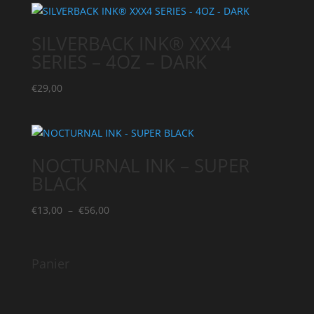
SILVERBACK INK® XXX4
SERIES – 4OZ – DARK
€
29,00
NOCTURNAL INK – SUPER
BLACK
Plage
€
13,00
–
€
56,00
de
prix :
€13,00
Panier
à
€56,00