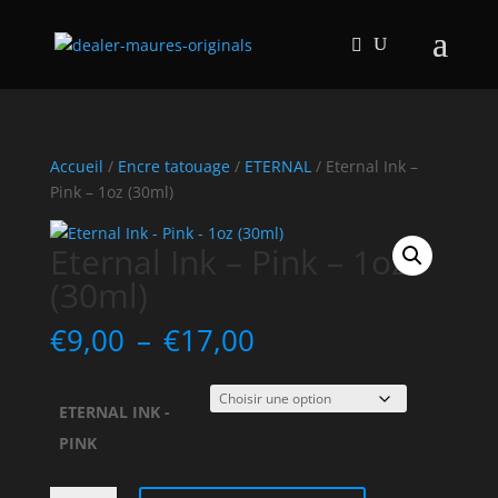
Accueil
/
Encre tatouage
/
ETERNAL
/ Eternal Ink –
Pink – 1oz (30ml)
Eternal Ink – Pink – 1oz
(30ml)
Plage
€
9,00
–
€
17,00
de
prix :
€9,00
ETERNAL INK -
à
PINK
€17,00