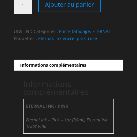
quantité
Ajouter au panier
de
Eternal
Ink
-
UGS :
ND
Catégories :
Encre tatouage
,
ETERNAL
Pink
Étiquettes :
eternal
,
ink encre
,
pink
,
rose
-
1oz
(30ml)
Informations complémentaires
Informations
complémentaires
ETERNAL INK - PINK
Eternal Ink – Pink – 1oz (30ml), Eternal Ink
1/2oz Pink