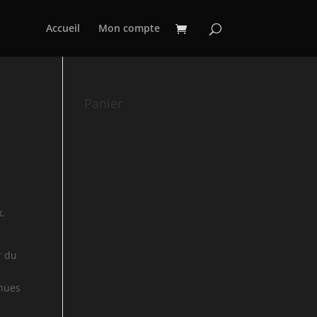
Accueil
Mon compte
Panier
k.
r du
s
enues