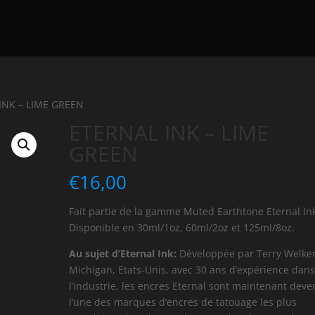
INK – LIME GREEN
ETERNAL INK – LIME
GREEN
€
16,00
Fait partie de la gamme Muted Earthtone Eternal In
Disponible en 30ml/1oz, 60ml/2oz et 125ml/8oz.
Au sujet d’Eternal Ink:
Développée par Terry Welke
Michigan, Etats-Unis, avec 30 ans d’expérience dan
l’industrie, les encres Eternal sont maintenant dev
l’une des marques d’encres de tatouage les plus