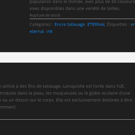
populaires dans le monde, avec plus de 50 couleur
vives disponibles dans une variété de tailles.
Rupture de stock
Catégories :
Encre tatouage
,
ETERNAL
Étiquettes :
e
eternal
,
ink
 utilisé à des fins de tatouage. Lorsqu’elle est livrée dans l’UE,
introduite dans la peau, les muqueuses ou le globe oculaire d’une
ou un dessin sur le corps. Elle est exclusivement destinée à être
aînement.