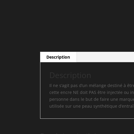
Description
Description
Il ne s’agit pas d’un mélange destiné à être
cette encre NE doit PAS être injectée ou 
personne dans le but de faire une marque 
utilisée sur une peau synthétique d’entr