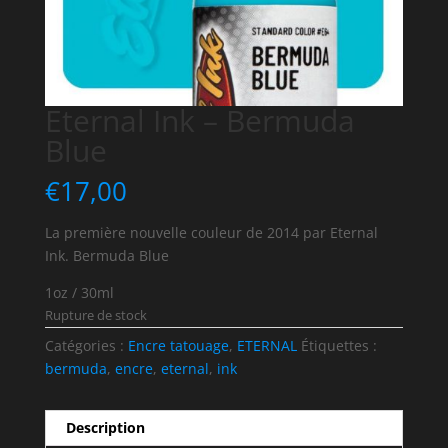
Eternal Ink – Bermuda
Blue
€
17,00
La première nouvelle couleur de 2014 par Eternal
Ink. Bermuda Blue
1oz / 30ml
Rupture de stock
Catégories :
Encre tatouage
,
ETERNAL
Étiquettes :
bermuda
,
encre
,
eternal
,
ink
Description