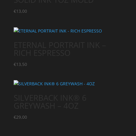
€
13,00
ETERNAL PORTRAIT INK –
RICH ESPRESSO
€
13,50
SILVERBACK INK® 6
GREYWASH – 4OZ
€
29,00