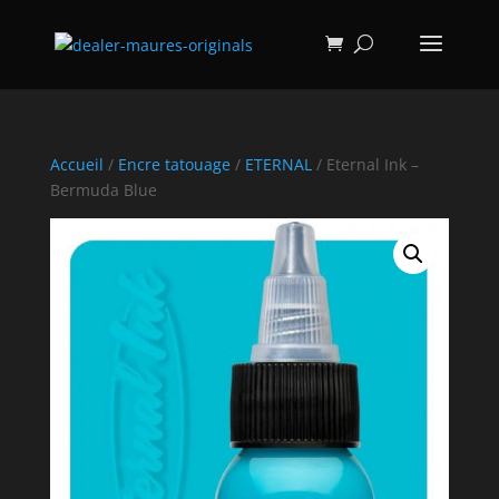
Accueil
/
Encre tatouage
/
ETERNAL
/ Eternal Ink –
Bermuda Blue