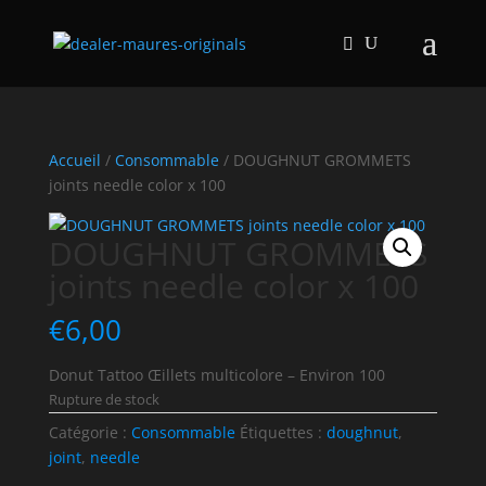
Accueil
/
Consommable
/ DOUGHNUT GROMMETS
joints needle color x 100
DOUGHNUT GROMMETS
joints needle color x 100
€
6,00
Donut Tattoo Œillets multicolore – Environ 100
Rupture de stock
Catégorie :
Consommable
Étiquettes :
doughnut
,
joint
,
needle