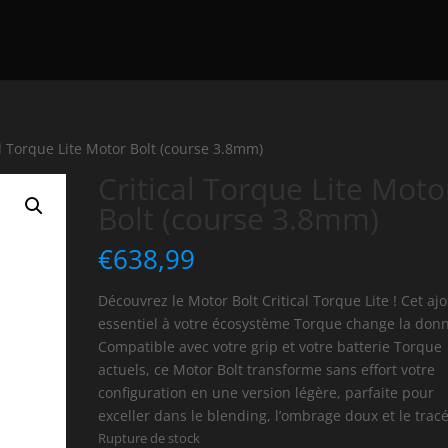
al Torque Lite Motor Bolt (course 3.8mm)
Critical Torque Lite Moto
Bolt (course 3.8mm)
€
638,99
Découvrez le Motor Bolt Critical Torque Lite ! Cet aj
essentiel à votre écosystème Torque change la don
Compatible avec votre grip et votre batterie Torque
actuels, ce Motor Bolt transforme sans effort votre
configuration en une version légère, parfaite pour
exceller dans le blending, l’ombrage doux et le tracé
Rupture de stock