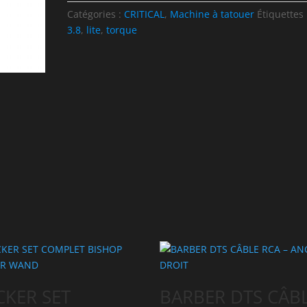
Catégories :
CRITICAL
,
Machine à tatouer
Étiquettes 
3.8
,
lite
,
torque
CKER SET
BARBER DTS CÂB