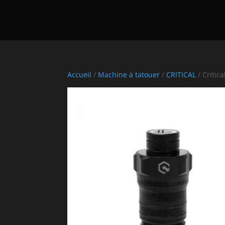
Accueil
/
Machine à tatouer
/
CRITICAL
/ Critic