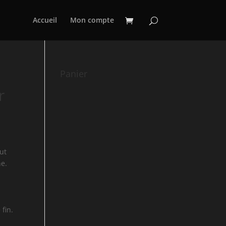
Accueil
Mon compte
Panier
r
out
ne.
 fin.