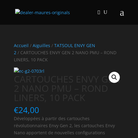
Accueil
/
Aiguilles
/
TATSOUL ENVY GEN
2
/ CARTOUCHES ENVY GEN 2 NANO PMU – ROND
LINERS, 10 PACK
CARTOUCHES ENVY GEN
2 NANO PMU – ROND
LINERS, 10 PACK
€
24,00
Développées à partir des cartouches
révolutionnaires Envy Gen 2, les cartouches Envy
Nano apportent de nouvelles configurations