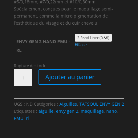
#5/0,18mm, #7/0,22mm et #10/0,30mm.
Spécialement conçues pour le maquillage semi-
permanent, comme la micro pigmentation de
l’esthétique du visage et du cuir chevelu.
ENVY GEN 2 NANO PMU -
Effacer
RL
Rupture de stock
quantité
Ajouter au panier
de
CARTOUCHES
ENVY
GEN
UGS :
ND
Catégories :
Aiguilles
,
TATSOUL ENVY GEN 2
2
Étiquettes :
aiguille
,
envy gen 2
,
maquillage
,
nano
,
NANO
PMU
,
rl
PMU
-
ROND