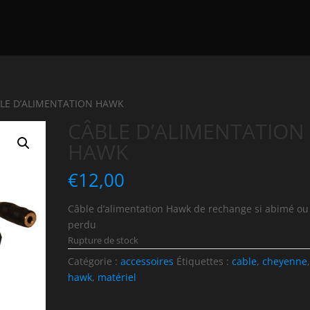
BLE D’ALIMENTATION HAWK
CÂBLE D’ALIMENTATION
HAWK
€
12,00
Câble d’alimentation Hawk de rechange si abimé ou
perdu
Rupture de stock
Catégorie :
accessoires
Étiquettes :
cable
,
cheyenne
hawk
,
matériel