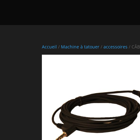
Accueil
/
Machine à tatouer
/
accessoires
/ CÂ