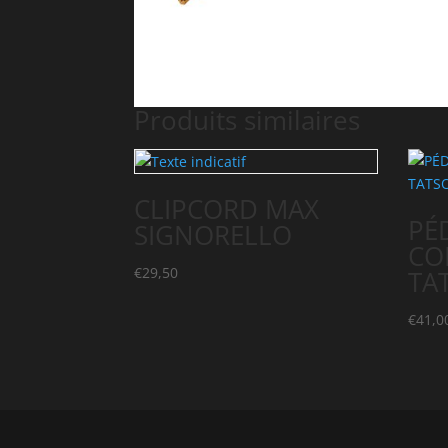
Produits similaires
CLIPCORD MAX
PÉ
SIGNORELLO
CO
€
29,50
TA
€
41,0