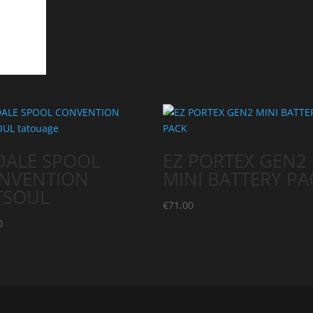
DALE SPOOL
EZ PORTEX GEN2
NVENTION
MINI BATTERY PA
TSOUL
€
71,00
0