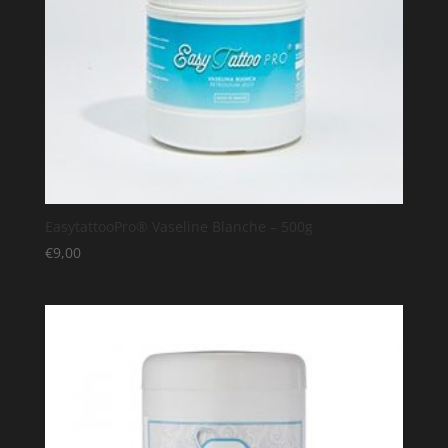
EasytattooPro® Vaseline Blanche – 500g
€
9,00