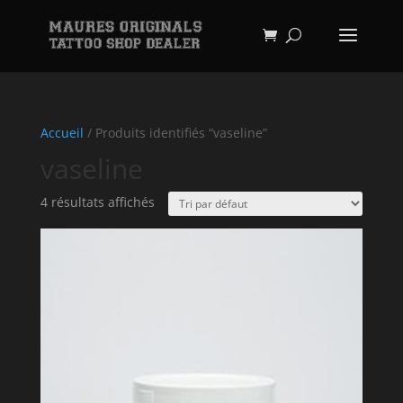
Accueil
/ Produits identifiés “vaseline”
vaseline
4 résultats affichés