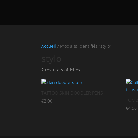
Accueil
/ Produits identifiés “stylo”
stylo
2 résultats affichés
TATTOO SKIN DOODLER PENS
TOMB
€
2,00
€
4,50