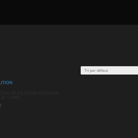
TION DE DILUTION COULEUR
NZE 120ML
0