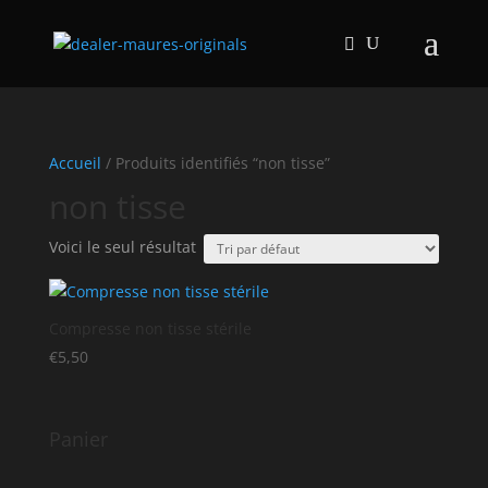
Accueil
/ Produits identifiés “non tisse”
non tisse
Voici le seul résultat
Compresse non tisse stérile
€
5,50
Panier