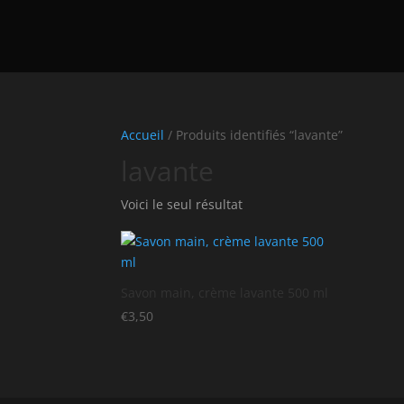
Accueil
/ Produits identifiés “lavante”
lavante
Voici le seul résultat
Savon main, crème lavante 500 ml
€
3,50