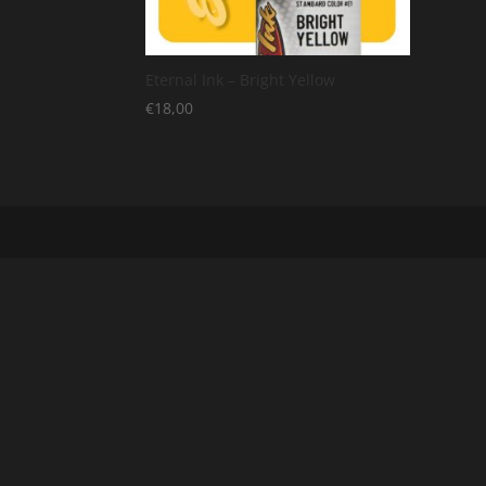
Eternal Ink – Bright Yellow
€
18,00