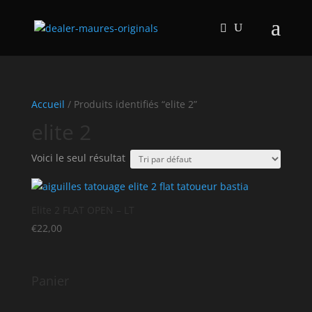
Accueil
/ Produits identifiés “elite 2”
elite 2
Voici le seul résultat
Elite 2 FLAT OPEN – LT
€
22,00
Panier