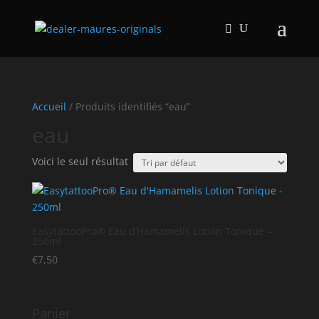
Accueil
/ Produits identifiés “eau”
eau
Voici le seul résultat
EasytattooPro® Eau d’Hamamelis Lotion Tonique –
250ml
€
7,50
Panier