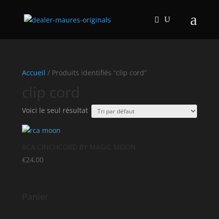
Accueil
/ Produits identifiés “clip cord”
clip cord
Voici le seul résultat
RCA CINCHCORD BY MAGIC MOON
€
24,00
Panier