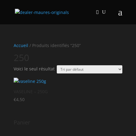
Accueil
/ Produits identifiés “250”
250
Voici le seul résultat
VASELINE – 250G
€
4,50
Panier